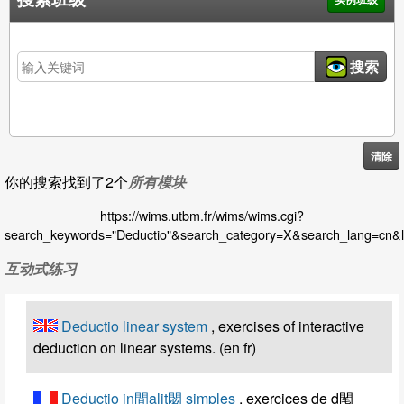
搜索班级
搜索
清除
你的搜索找到了2个
所有模块
https://wims.utbm.fr/wims/wims.cgi?
search_keywords="Deductio"&search_category=X&search_lang=cn&
互动式练习
Deductio linear system
, exercises of interactive
deduction on linear systems. (en fr)
Deductio in間alit閟 simples
, exercices de d閐