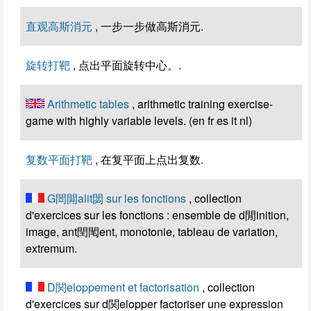
直观高斯消元
, 一步一步做高斯消元.
旋转打靶
, 点出平面旋转中心。.
Arithmetic tables
, arithmetic training exercise-
game with highly variable levels. (en fr es it nl)
复数平面打靶
, 在复平面上点出复数.
G閚閞alit閟 sur les fonctions
, collection
d'exercices sur les fonctions : ensemble de d閒inition,
image, ant閏閐ent, monotonie, tableau de variation,
extremum.
D関eloppement et factorisation
, collection
d'exercices sur d関elopper factoriser une expression