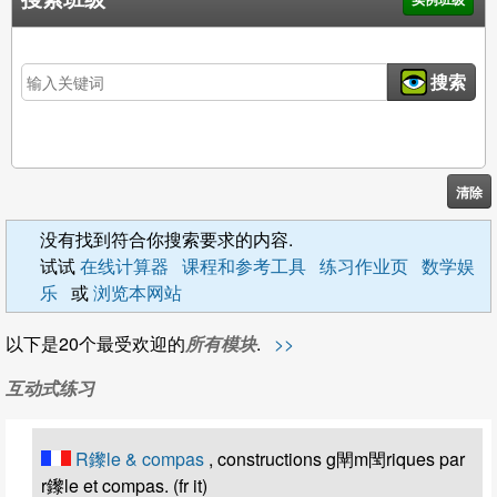
搜索班级
搜索
清除
没有找到符合你搜索要求的内容.
试试
在线计算器
课程和参考工具
练习作业页
数学娱
乐
或
浏览本网站
以下是20个最受欢迎的
所有模块
.
>>
互动式练习
R鑗le & compas
, constructions g閛m閠riques par
r鑗le et compas. (fr it)