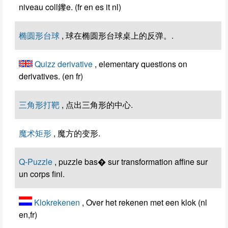
niveau coll鑗e. (fr en es it nl)
椭圆形台球
, 球在椭圆形台球桌上的反弹。.
Quizz derivative
, elementary questions on
derivatives. (en fr)
三角形打靶
, 点出三角形的中心.
魔术矩形
, 魔方的变形.
Q-Puzzle
, puzzle bas� sur transformation affine sur
un corps fini.
Klokrekenen
, Over het rekenen met een klok (nl
en,fr)