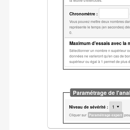
la feuille d'exercices.
Chronomètre :
Vous pouvez mettre deux nombres dans
représente le temps (en secondes) déclenchant la réduction du score. Le second, par d
0.
Maximum d'essais avec la m
Sélectionner un nombre n supérieur ou égal à 2 permet d'éviter que les données aléatoires de 
données ne varieront qu'en cas de bonne réponse ou après n essais sur c
Paramétrage de l'ana
Niveau de sévérité :
Cliquer sur
Paramétrage expert
pour