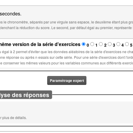
secondes.
 le chronomètre, séparés par une virgule sans espace, le deuxième étant plus gr
éfaut égal au premier, représente le temps à partir duquel le score sera
ême version de la série d'exercices
0
1
2
3
4
5
la série d'exercices ne changent lors d'un nouvel essai : ces
ette série. Pour une série d'exercices dont l'ordre est fixé, sélectionner un nombre n
Paramétrage expert
lyse des réponses
 plus de détails.