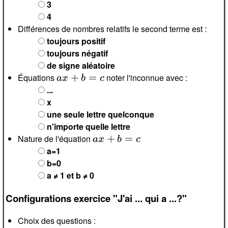
3
4
Différences de nombres relatifs le second terme est :
toujours positif
toujours négatif
de signe aléatoire
a
x
+
b
=
c
Équations
noter l'inconnue avec :
...
x
une seule lettre quelconque
n'importe quelle lettre
a
x
+
b
=
c
Nature de l'équation
a=1
b=0
a ≠ 1 et b ≠ 0
Configurations exercice "J'ai ... qui a ...?"
Choix des questions :