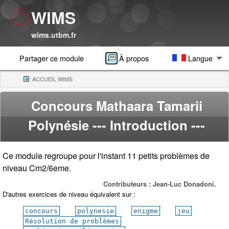
WIMS
wims.utbm.fr
Partager ce module
À propos
Langue
ACCUEIL WIMS
(CURRENT)
Concours Mathaara Tamarii
Polynésie
--- Introduction ---
Ce module regroupe pour l'instant 11 petits problèmes de
niveau Cm2/6eme.
Contributeurs : Jean-Luc Donadoni.
D'autres exercices de niveau équivalent sur :
concours
polynesie
enigme
jeu
Résolution de problèmes