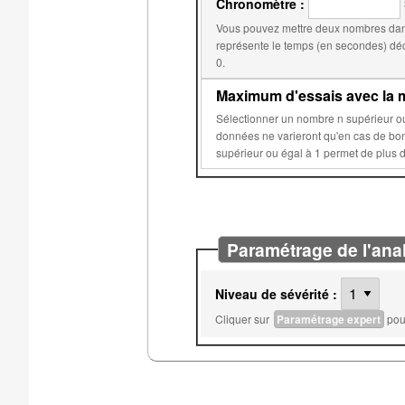
Chronomètre :
Vous pouvez mettre deux nombres dans
représente le temps (en secondes) déclenchant la réduction du score. Le second, par d
0.
Maximum d'essais avec la m
Sélectionner un nombre n supérieur ou égal à 2 permet d'éviter que les données aléatoires de 
données ne varieront qu'en cas de bonne réponse ou après n essais sur c
Paramétrage de l'ana
Niveau de sévérité :
Cliquer sur
Paramétrage expert
pour