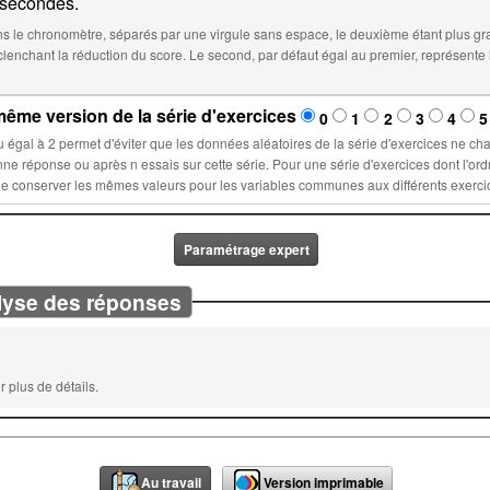
secondes.
 le chronomètre, séparés par une virgule sans espace, le deuxième étant plus gr
éfaut égal au premier, représente le temps à partir duquel le score sera
ême version de la série d'exercices
0
1
2
3
4
5
la série d'exercices ne changent lors d'un nouvel essai : ces
ette série. Pour une série d'exercices dont l'ordre est fixé, sélectionner un nombre n
Paramétrage expert
lyse des réponses
 plus de détails.
Au travail
Version imprimable