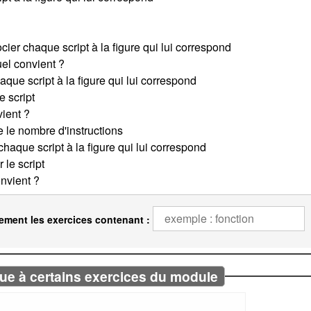
ement les exercices contenant :
ue à certains exercices du module