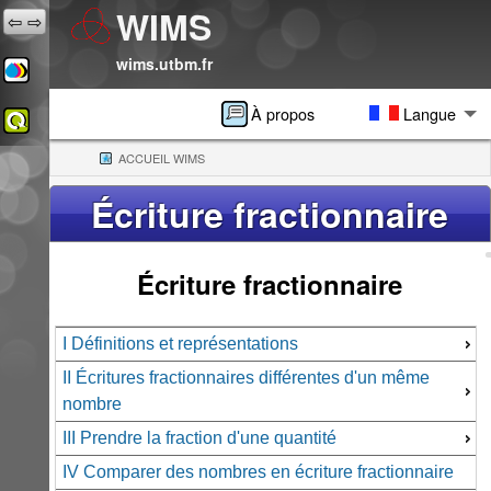
WIMS
⇦
⇨
wims.utbm.fr
À propos
Langue
ACCUEIL WIMS
(CURRENT)
Écriture fractionnaire
Écriture fractionnaire
I Définitions et représentations
II Écritures fractionnaires différentes d'un même
nombre
III Prendre la fraction d'une quantité
IV Comparer des nombres en écriture fractionnaire