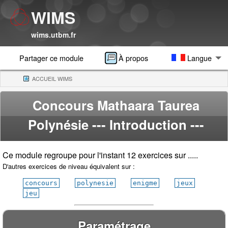
WIMS
wims.utbm.fr
Partager ce module
À propos
Langue
ACCUEIL WIMS
(CURRENT)
Concours Mathaara Taurea
Polynésie
--- Introduction ---
Ce module regroupe pour l'instant 12 exercices sur .....
D'autres exercices de niveau équivalent sur :
concours
polynesie
enigme
jeux
jeu
Paramétrage