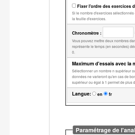
Fixer l'ordre des exercices d
Si le nombre d'exercices sélectionnés est égal au nombre d'exercices dans
la feuille d'exercices.
Chronomètre :
Vous pouvez mettre deux nombres dans
représente le temps (en secondes) déclenchant la réduction du score. Le second, par d
0.
Maximum d'essais avec la m
Sélectionner un nombre n supérieur ou égal à 2 permet d'éviter que les données aléatoires de 
données ne varieront qu'en cas de bonne réponse ou après n essais sur c
Langue:
en
fr
Paramétrage de l'ana