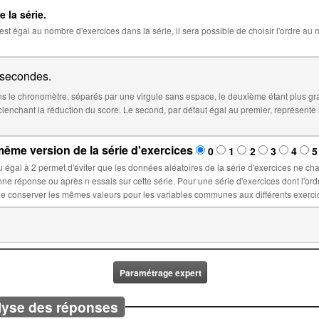
e la série.
 la série, il sera possible de choisir l'ordre au moment de l'insertion de la série dans
secondes.
 le chronomètre, séparés par une virgule sans espace, le deuxième étant plus gr
éfaut égal au premier, représente le temps à partir duquel le score sera
ême version de la série d'exercices
0
1
2
3
4
5
la série d'exercices ne changent lors d'un nouvel essai : ces
ette série. Pour une série d'exercices dont l'ordre est fixé, sélectionner un nombre n
Paramétrage expert
lyse des réponses