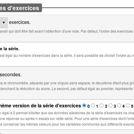
es d'exercices
exercices.
 défaut, l'ordre des exercices est aléatoire. Cocher ci-dessous pour
e la série.
 la série, il sera possible de choisir l'ordre au moment de l'insertion de la série dans
secondes.
 le chronomètre, séparés par une virgule sans espace, le deuxième étant plus gr
éfaut égal au premier, représente le temps à partir duquel le score sera
ême version de la série d'exercices
0
1
2
3
4
5
la série d'exercices ne changent lors d'un nouvel essai : ces
ette série. Pour une série d'exercices dont l'ordre est fixé, sélectionner un nombre n