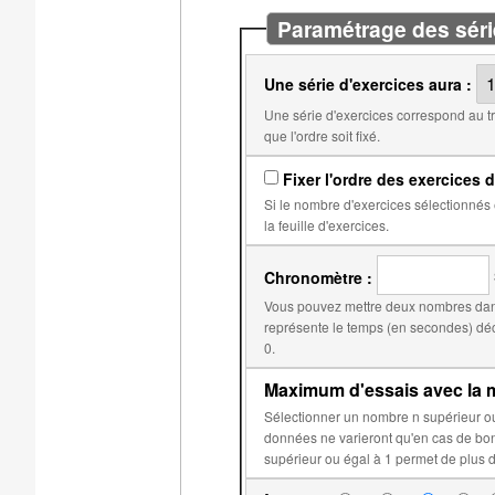
Paramétrage des séri
Une série d'exercices aura :
Une série d'exercices correspond au travail qui doit être fait avant l'obtention d'une note. Par
que l'ordre soit fixé.
Fixer l'ordre des exercices d
Si le nombre d'exercices sélectionnés est égal au nombre d'exercices dans
la feuille d'exercices.
Chronomètre :
Vous pouvez mettre deux nombres dans
représente le temps (en secondes) déclenchant la réduction du score. Le second, par d
0.
Maximum d'essais avec la m
Sélectionner un nombre n supérieur ou égal à 2 permet d'éviter que les données aléatoires de 
données ne varieront qu'en cas de bonne réponse ou après n essais sur c