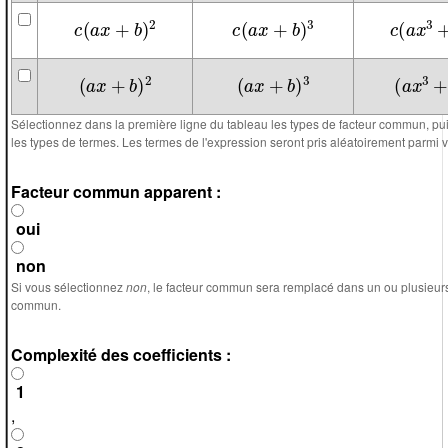
c
(
a
x
+
b
)
2
c
(
a
x
+
b
)
3
c
(
a
x
3
+
(
a
x
+
b
)
2
(
a
x
+
b
)
3
(
a
x
3
+
b
Sélectionnez dans la première ligne du tableau les types de facteur commun, pu
les types de termes. Les termes de l'expression seront pris aléatoirement parmi v
Facteur commun apparent :
oui
non
Si vous sélectionnez
non
, le facteur commun sera remplacé dans un ou plusieurs
commun.
Complexité des coefficients :
1
,