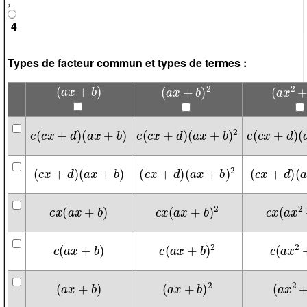
,
4
Types de facteur commun et types de termes :
(
a
x
+
b
)
(
a
x
+
b
)
2
(
a
x
2
+
e
(
c
x
+
d
)
(
a
x
+
b
)
e
(
c
x
+
d
)
(
a
x
+
b
)
2
e
(
c
x
+
d
)
(
a
x
(
c
x
+
d
)
(
a
x
+
b
)
(
c
x
+
d
)
(
a
x
+
b
)
2
(
c
x
+
d
)
(
a
x
2
c
x
(
a
x
+
b
)
c
x
(
a
x
+
b
)
2
c
x
(
a
x
2
c
(
a
x
+
b
)
c
(
a
x
+
b
)
2
c
(
a
x
2
+
(
a
x
+
b
)
(
a
x
+
b
)
2
(
a
x
2
+