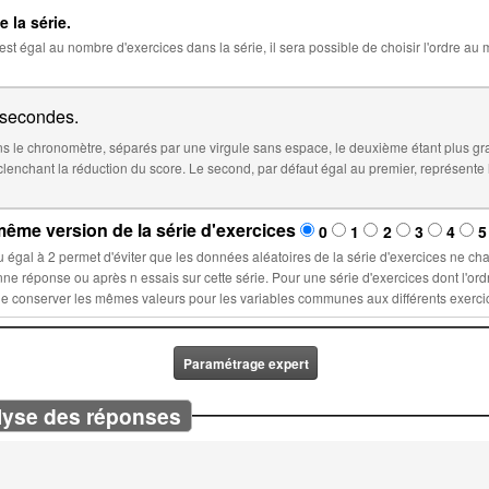
e la série.
 la série, il sera possible de choisir l'ordre au moment de l'insertion de la série dans
secondes.
 le chronomètre, séparés par une virgule sans espace, le deuxième étant plus gr
éfaut égal au premier, représente le temps à partir duquel le score sera
ême version de la série d'exercices
0
1
2
3
4
5
la série d'exercices ne changent lors d'un nouvel essai : ces
ette série. Pour une série d'exercices dont l'ordre est fixé, sélectionner un nombre n
Paramétrage expert
lyse des réponses