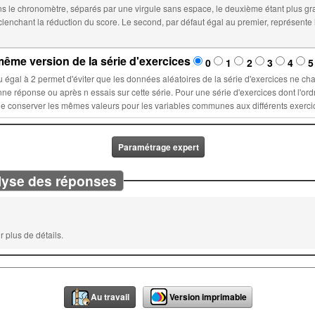
 le chronomètre, séparés par une virgule sans espace, le deuxième étant plus gr
éfaut égal au premier, représente le temps à partir duquel le score sera
ême version de la série d'exercices
0
1
2
3
4
5
la série d'exercices ne changent lors d'un nouvel essai : ces
ette série. Pour une série d'exercices dont l'ordre est fixé, sélectionner un nombre n
Paramétrage expert
lyse des réponses
 plus de détails.
Au travail
Version imprimable