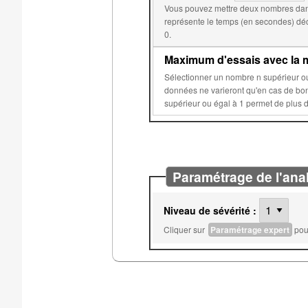
Vous pouvez mettre deux nombres dans
représente le temps (en secondes) déclenchant la réduction du score. Le second, par d
0.
Maximum d'essais avec la m
Sélectionner un nombre n supérieur ou égal à 2 permet d'éviter que les données aléatoires de 
données ne varieront qu'en cas de bonne réponse ou après n essais sur c
Paramétrage de l'ana
Niveau de sévérité :
Cliquer sur
Paramétrage expert
pour