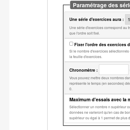
Paramétrage des séri
Une série d'exercices aura :
Une série d'exercices correspond au travail qui doit être fait avant l'obtention d'une note. Par
que l'ordre soit fixé.
Fixer l'ordre des exercices d
Si le nombre d'exercices sélectionnés est égal au nombre d'exercices dans
la feuille d'exercices.
Chronomètre :
Vous pouvez mettre deux nombres dans
représente le temps (en secondes) déclenchant la réduction du score. Le second, par d
0.
Maximum d'essais avec la m
Sélectionner un nombre n supérieur ou égal à 2 permet d'éviter que les données aléatoires de 
données ne varieront qu'en cas de bonne réponse ou après n essais sur c