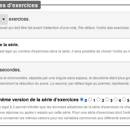
es d'exercices
exercices.
 défaut, l'ordre des exercices est aléatoire. Cocher ci-dessous pour
e la série.
 la série, il sera possible de choisir l'ordre au moment de l'insertion de la série dans
secondes.
 le chronomètre, séparés par une virgule sans espace, le deuxième étant plus gr
éfaut égal au premier, représente le temps à partir duquel le score sera
ême version de la série d'exercices
0
1
2
3
4
5
la série d'exercices ne changent lors d'un nouvel essai : ces
ette série. Pour une série d'exercices dont l'ordre est fixé, sélectionner un nombre n