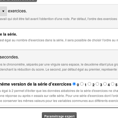
exercices.
 défaut, l'ordre des exercices est aléatoire. Cocher ci-dessous pour
e la série.
 la série, il sera possible de choisir l'ordre au moment de l'insertion de la série dans
secondes.
 le chronomètre, séparés par une virgule sans espace, le deuxième étant plus gr
éfaut égal au premier, représente le temps à partir duquel le score sera
ême version de la série d'exercices
0
1
2
3
4
5
la série d'exercices ne changent lors d'un nouvel essai : ces
ette série. Pour une série d'exercices dont l'ordre est fixé, sélectionner un nombre n
Paramétrage expert