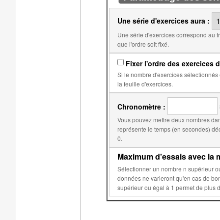
Une série d'exercices aura :
Une série d'exercices correspond au travail qui doit être fait avant l'obtention d'une note. Par
que l'ordre soit fixé.
Fixer l'ordre des exercices d
Si le nombre d'exercices sélectionnés est égal au nombre d'exercices dans
la feuille d'exercices.
Chronomètre :
Vous pouvez mettre deux nombres dans
représente le temps (en secondes) déclenchant la réduction du score. Le second, par d
0.
Maximum d'essais avec la m
Sélectionner un nombre n supérieur ou égal à 2 permet d'éviter que les données aléatoires de 
données ne varieront qu'en cas de bonne réponse ou après n essais sur c