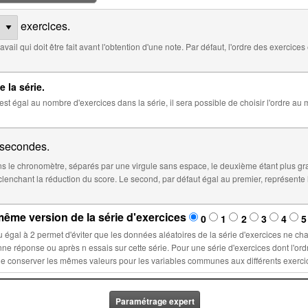
exercices.
 défaut, l'ordre des exercices est aléatoire. Cocher ci-dessous pour
e la série.
 la série, il sera possible de choisir l'ordre au moment de l'insertion de la série dans
secondes.
 le chronomètre, séparés par une virgule sans espace, le deuxième étant plus gr
éfaut égal au premier, représente le temps à partir duquel le score sera
ême version de la série d'exercices
0
1
2
3
4
5
la série d'exercices ne changent lors d'un nouvel essai : ces
ette série. Pour une série d'exercices dont l'ordre est fixé, sélectionner un nombre n
Paramétrage expert