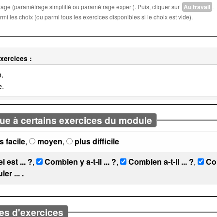
trage (paramétrage simplifié ou paramétrage expert). Puis, cliquer sur
Au travail
.
i les choix (ou parmi tous les exercices disponibles si le choix est vide).
xercices :
ue à certains exercices du module
s facile
,
moyen
,
plus difficile
l est ... ?
,
Combien y a-t-il ... ?
,
Combien a-t-il ... ?
,
Com
er ... .
es d'exercices