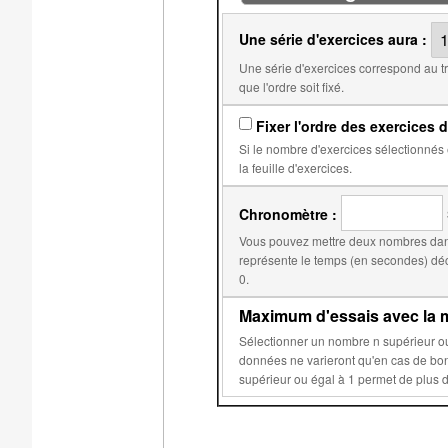
Une série d'exercices aura :
Une série d'exercices correspond au travail qui doit être fait avant l'obtention d'une note. Par
que l'ordre soit fixé.
Fixer l'ordre des exercices d
Si le nombre d'exercices sélectionnés est égal au nombre d'exercices dans
la feuille d'exercices.
Chronomètre :
Vous pouvez mettre deux nombres dans
représente le temps (en secondes) déclenchant la réduction du score. Le second, par d
0.
Maximum d'essais avec la m
Sélectionner un nombre n supérieur ou égal à 2 permet d'éviter que les données aléatoires de 
données ne varieront qu'en cas de bonne réponse ou après n essais sur c