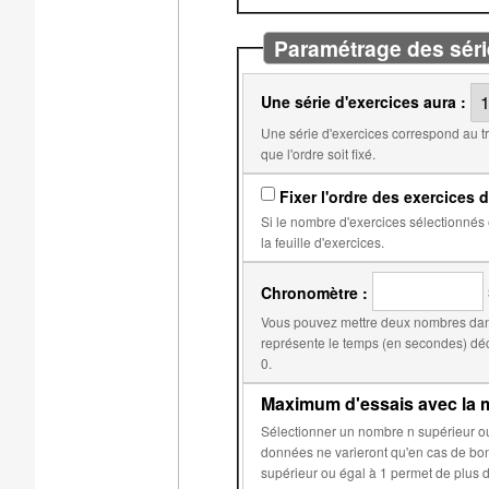
Paramétrage des séri
Une série d'exercices aura :
Une série d'exercices correspond au travail qui doit être fait avant l'obtention d'une note. Par
que l'ordre soit fixé.
Fixer l'ordre des exercices d
Si le nombre d'exercices sélectionnés est égal au nombre d'exercices dans
la feuille d'exercices.
Chronomètre :
Vous pouvez mettre deux nombres dans
représente le temps (en secondes) déclenchant la réduction du score. Le second, par d
0.
Maximum d'essais avec la m
Sélectionner un nombre n supérieur ou égal à 2 permet d'éviter que les données aléatoires de 
données ne varieront qu'en cas de bonne réponse ou après n essais sur c