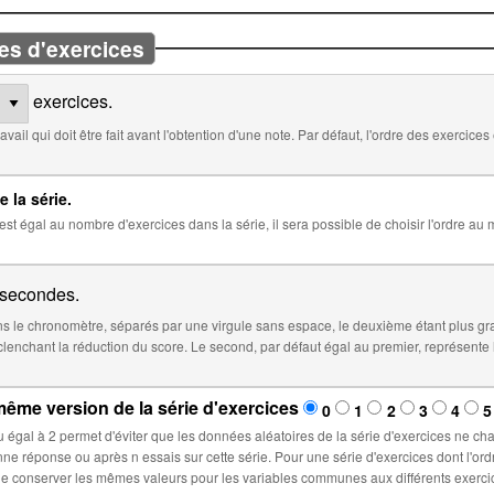
es d'exercices
exercices.
 défaut, l'ordre des exercices est aléatoire. Cocher ci-dessous pour
e la série.
 la série, il sera possible de choisir l'ordre au moment de l'insertion de la série dans
secondes.
 le chronomètre, séparés par une virgule sans espace, le deuxième étant plus gr
éfaut égal au premier, représente le temps à partir duquel le score sera
ême version de la série d'exercices
0
1
2
3
4
5
la série d'exercices ne changent lors d'un nouvel essai : ces
ette série. Pour une série d'exercices dont l'ordre est fixé, sélectionner un nombre n