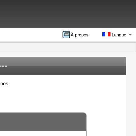
À propos
Langue
---
ones.