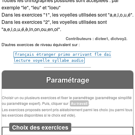
Toutes les orthographes possibles sont acceptées : par
exemple "le", "leu" et "loeu"
Dans les exercices "1", les voyelles utilisées sont "a,e,i,o,u,é".
Dans les exercices "2", les voyelles utilisées sont
"a,e,i,o,u,é,è,in,on,ou,en,oi".
Contributeurs : dictee1, dictvoy2.
D'autres exercices de niveau équivalent sur :
français étranger primo arrivant fle dai
lecture voyelle syllabe audio
Paramétrage
Choisir un ou plusieurs exercices et fixer le paramétrage (paramétrage simplifié
ou paramétrage expert). Puis, cliquer sur
Au travail
.
Les exercices proposés seront pris aléatoirement parmi les choix (ou parmi tous
les exercices disponibles si le choix est vide).
Choix des exercices