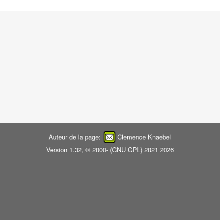
Auteur de la page:
Clemence Knaebel
Version 1.32, © 2000- (
GNU GPL
) 2021 2026