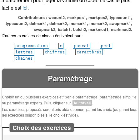
aléatoirement pour juger la validité du code. Le cas le plus
facile est
ici
.
Contributeurs : wcount2, markpos1, markpos2, typecount1,
typecount2, delmark1, delmark2, insmark1, insmark2, swapmark1,
swapmark2, batch1, batch2, markmod1, markmod2.
D'autres exercices de niveau équivalent sur :
programmation
c
pascal
perl
lettres
chiffres
caractères
chaines
Paramétrage
Choisir un ou plusieurs exercices et fixer le paramétrage (paramétrage simplifié
ou paramétrage expert). Puis, cliquer sur
Au travail
.
Les exercices proposés seront pris aléatoirement parmi les choix (ou parmi tous
les exercices disponibles si le choix est vide).
Choix des exercices