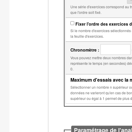
Une série d'exercices correspond au travail qui doit être fait avant l'obtention d'une note. Par
que l'ordre soit fixé.
Fixer l'ordre des exercices d
Si le nombre d'exercices sélectionnés est égal au nombre d'exercices dans
la feuille d'exercices.
Chronomètre :
Vous pouvez mettre deux nombres dans
représente le temps (en secondes) déclenchant la réduction du score. Le second, par d
0.
Maximum d'essais avec la m
Sélectionner un nombre n supérieur ou égal à 2 permet d'éviter que les données aléatoires de 
données ne varieront qu'en cas de bonne réponse ou après n essais sur c
Paramétrage de l'ana