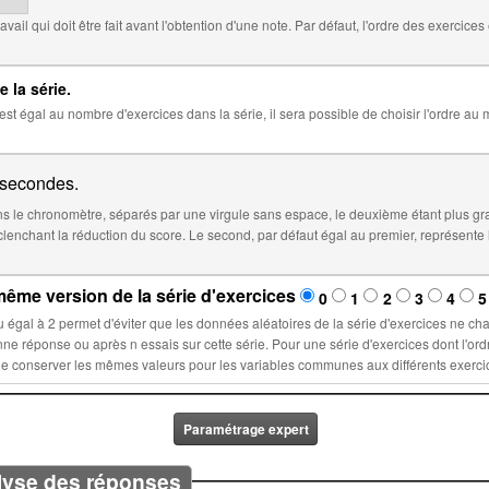
 défaut, l'ordre des exercices est aléatoire. Cocher ci-dessous pour
e la série.
 la série, il sera possible de choisir l'ordre au moment de l'insertion de la série dans
secondes.
 le chronomètre, séparés par une virgule sans espace, le deuxième étant plus gr
éfaut égal au premier, représente le temps à partir duquel le score sera
ême version de la série d'exercices
0
1
2
3
4
5
la série d'exercices ne changent lors d'un nouvel essai : ces
ette série. Pour une série d'exercices dont l'ordre est fixé, sélectionner un nombre n
Paramétrage expert
lyse des réponses