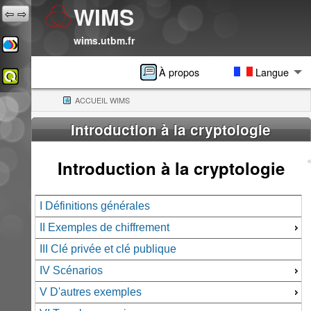
WIMS
⇦
⇨
wims.utbm.fr
À propos
Langue
ACCUEIL WIMS
(CURRENT)
Introduction à la cryptologie
Introduction à la cryptologie
I Définitions générales
II Exemples de chiffrement
III Clé privée et clé publique
IV Scénarios
V D'autres exemples