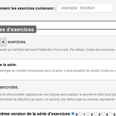
ement les exercices contenant :
es d'exercices
exercices.
 défaut, l'ordre des exercices est aléatoire. Cocher ci-dessous pour
e la série.
 la série, il sera possible de choisir l'ordre au moment de l'insertion de la série dans
secondes.
 le chronomètre, séparés par une virgule sans espace, le deuxième étant plus gr
éfaut égal au premier, représente le temps à partir duquel le score sera
ême version de la série d'exercices
0
1
2
3
4
5