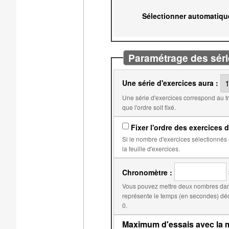
Sélectionner automatiqu
Paramétrage des séri
Une série d'exercices aura :
Une série d'exercices correspond au travail qui doit être fait avant l'obtention d'une note. Par
que l'ordre soit fixé.
Fixer l'ordre des exercices d
Si le nombre d'exercices sélectionnés est égal au nombre d'exercices dans
la feuille d'exercices.
Chronomètre :
Vous pouvez mettre deux nombres dans
représente le temps (en secondes) déclenchant la réduction du score. Le second, par d
0.
Maximum d'essais avec la m