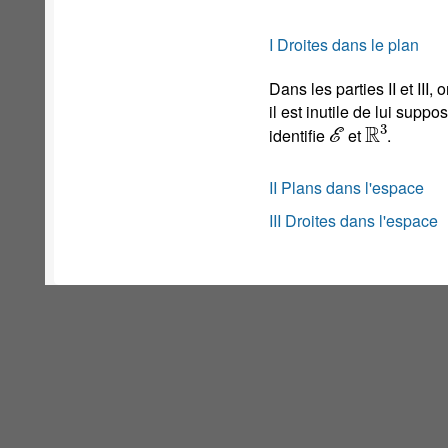
I Droites dans le plan
Dans les parties II et III,
il est inutile de lui suppo
ℰ
ℝ
3
identifie
et
.
II Plans dans l'espace
III Droites dans l'espace