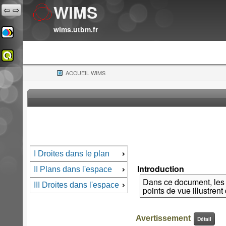
WIMS
⇦
⇨
wims.utbm.fr
ACCUEIL WIMS
(CURRENT)
I Droites dans le plan
Introduction
II Plans dans l'espace
Dans ce document, les d
III Droites dans l'espace
points de vue illustren
Avertissement
Détail