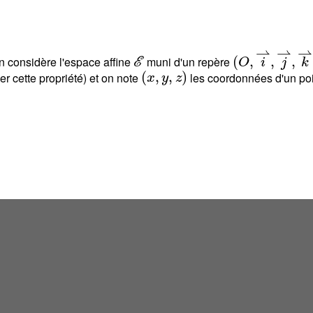
ℰ
(
O
,
i
⇀
,
j
⇀
,
k
⇀
)
 on considère l'espace affine
muni d'un repère
(
x
,
y
,
z
)
ser cette propriété) et on note
les coordonnées d'un po