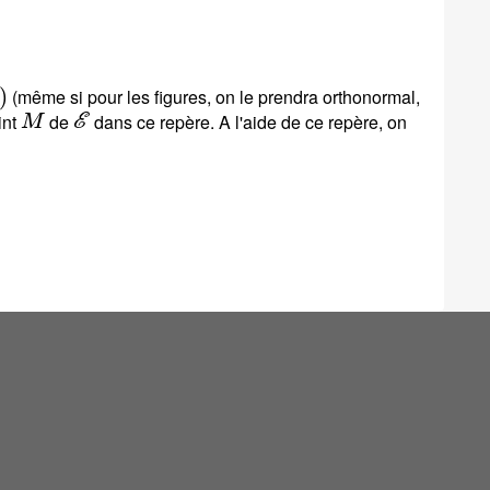
(même si pour les figures, on le prendra orthonormal,
M
ℰ
int
de
dans ce repère. A l'aide de ce repère, on