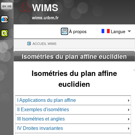
WIMS
⇦
⇨
wims.utbm.fr
À propos
Langue
ACCUEIL WIMS
(CURRENT)
Isométries du plan affine euclidien
Isométries du plan affine
euclidien
I Applications du plan affine
II Exemples d'isométries
III Isométries et angles
IV Droites invariantes