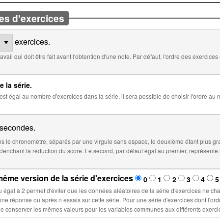
es d'exercices
exercices.
 défaut, l'ordre des exercices est aléatoire. Cocher ci-dessous pour
e la série.
 la série, il sera possible de choisir l'ordre au moment de l'insertion de la série dans
secondes.
 le chronomètre, séparés par une virgule sans espace, le deuxième étant plus gr
éfaut égal au premier, représente le temps à partir duquel le score sera
ême version de la série d'exercices
0
1
2
3
4
5
la série d'exercices ne changent lors d'un nouvel essai : ces
ette série. Pour une série d'exercices dont l'ordre est fixé, sélectionner un nombre n