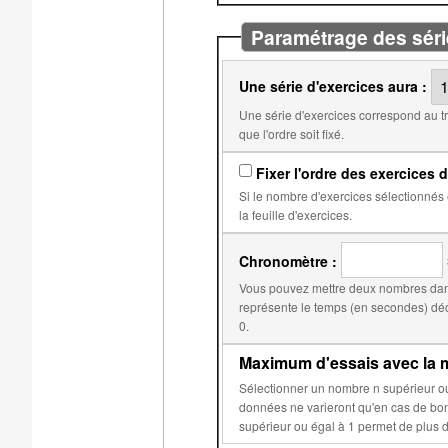
Paramétrage des séri
Une série d'exercices aura :
Une série d'exercices correspond au travail qui doit être fait avant l'obtention d'une note. Par
que l'ordre soit fixé.
Fixer l'ordre des exercices d
Si le nombre d'exercices sélectionnés est égal au nombre d'exercices dans
la feuille d'exercices.
Chronomètre :
Vous pouvez mettre deux nombres dans
représente le temps (en secondes) déclenchant la réduction du score. Le second, par d
0.
Maximum d'essais avec la m
Sélectionner un nombre n supérieur ou égal à 2 permet d'éviter que les données aléatoires de 
données ne varieront qu'en cas de bonne réponse ou après n essais sur c