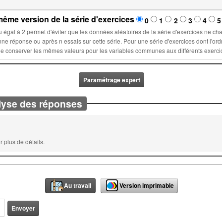
ême version de la série d'exercices
0
1
2
3
4
5
la série d'exercices ne changent lors d'un nouvel essai : ces
ette série. Pour une série d'exercices dont l'ordre est fixé, sélectionner un nombre n
Paramétrage expert
lyse des réponses
 plus de détails.
Au travail
Version imprimable