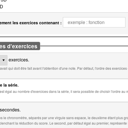
ement les exercices contenant :
es d'exercices
exercices.
 défaut, l'ordre des exercices est aléatoire. Cocher ci-dessous pour
e la série.
 la série, il sera possible de choisir l'ordre au moment de l'insertion de la série dans
secondes.
 le chronomètre, séparés par une virgule sans espace, le deuxième étant plus gr
éfaut égal au premier, représente le temps à partir duquel le score sera