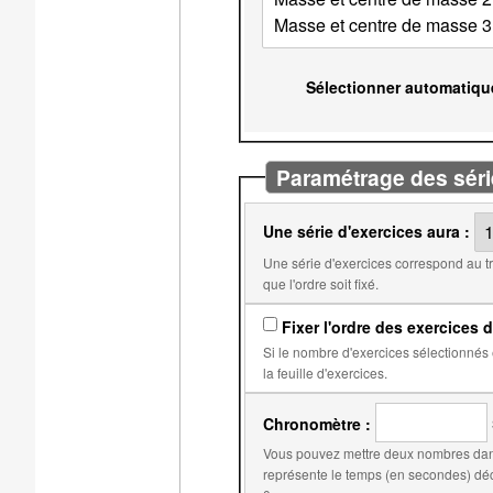
Sélectionner automatiqu
Paramétrage des séri
Une série d'exercices aura :
Une série d'exercices correspond au travail qui doit être fait avant l'obtention d'une note. Par
que l'ordre soit fixé.
Fixer l'ordre des exercices d
Si le nombre d'exercices sélectionnés est égal au nombre d'exercices dans
la feuille d'exercices.
Chronomètre :
Vous pouvez mettre deux nombres dans
représente le temps (en secondes) déclenchant la réduction du score. Le second, par d