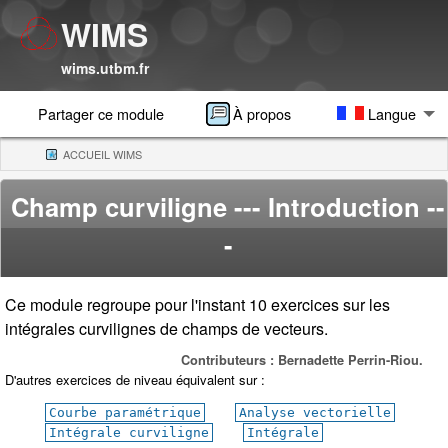
WIMS
wims.utbm.fr
Partager ce module
À propos
Langue
ACCUEIL WIMS
(CURRENT)
Champ curviligne
--- Introduction --
-
Ce module regroupe pour l'instant 10 exercices sur les
intégrales curvilignes de champs de vecteurs.
Contributeurs : Bernadette Perrin-Riou.
D'autres exercices de niveau équivalent sur :
Courbe paramétrique
Analyse vectorielle
Intégrale curviligne
Intégrale