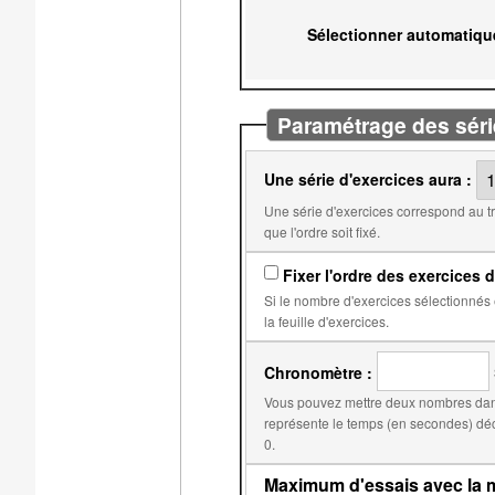
Sélectionner automatiqu
Paramétrage des séri
Une série d'exercices aura :
Une série d'exercices correspond au travail qui doit être fait avant l'obtention d'une note. Par
que l'ordre soit fixé.
Fixer l'ordre des exercices d
Si le nombre d'exercices sélectionnés est égal au nombre d'exercices dans
la feuille d'exercices.
Chronomètre :
Vous pouvez mettre deux nombres dans
représente le temps (en secondes) déclenchant la réduction du score. Le second, par d
0.
Maximum d'essais avec la m