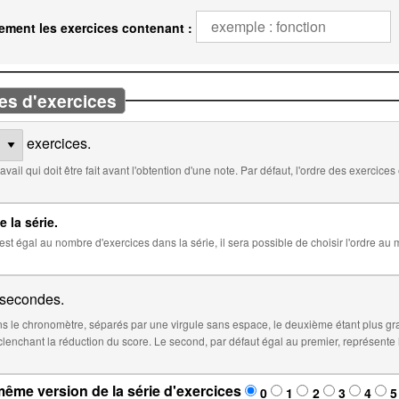
ement les exercices contenant :
es d'exercices
exercices.
 défaut, l'ordre des exercices est aléatoire. Cocher ci-dessous pour
e la série.
 la série, il sera possible de choisir l'ordre au moment de l'insertion de la série dans
secondes.
 le chronomètre, séparés par une virgule sans espace, le deuxième étant plus gr
éfaut égal au premier, représente le temps à partir duquel le score sera
ême version de la série d'exercices
0
1
2
3
4
5