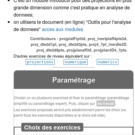
C'est un module introductif pour des projections en plus
grande dimension comme c'est pratique en analyse de
donnees;
on utilsera le document (en ligne) "Outils pour l'analyse
de donnees"
acces aux modules
Contributeurs : projplaff1pt3d, proj_inertplaff4pts3d,
proj_dte2d1pt, proj_dte2d3pts, proj4_7pt_inerdte2D,
proj_dte2d8pts, projplanaff3d, projplan3D4_7pts.
D'autres exercices de niveau équivalent sur :
projections
numerique
numerics
Paramétrage
Choisir un ou plusieurs exercices et fixer le paramétrage (paramétrage
simplifié ou paramétrage expert). Puis, cliquer sur
Au travail
.
Les exercices proposés seront pris aléatoirement parmi les choix (ou
parmi tous les exercices disponibles si le choix est vide).
Choix des exercices