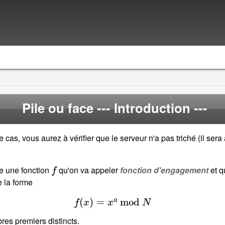
Pile ou face
--- Introduction ---
e cas, vous aurez à vérifier que le serveur n'a pas triché (il ser
f
ise une fonction
qu'on va appeler
fonction d'engagement
et q
e la forme
f
(
x
)
=
x
a
mod
N
es premiers distincts.