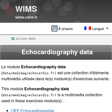
WIMS
wims.utbm.fr
À propos
Langue
ACCUEIL WIMS
(CURRENT)
Echocardiography data
Le module
Echocardiography data
(
est une collection d'éléments
data/medimag/echocardio.fr)
multimédia utilisée dans le(s) module(s) d'exercices suivants :
This module
Echocardiography data
(
is a multimedia collection
data/medimag/echocardio.fr)
used in these exercices module(s) :
OEF Echocardiographie