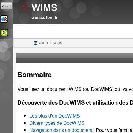
WIMS
⇦
⇨
wims.utbm.fr
ACCUEIL WIMS
(CURRENT)
Sommaire
Vous lisez un document WIMS (ou DocWIMS) qui va vous
Découverte des DocWIMS et utilisation des
Les plus d'un DocWIMS
Divers types de DocWIMS
Navigation dans un document
: Pour vous famili