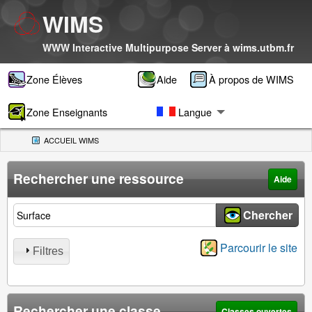
WIMS
WWW Interactive Multipurpose Server à
wims.utbm.fr
Zone Élèves
Aide
À propos de WIMS
Zone Enseignants
Langue
ACCUEIL WIMS
(CURRENT)
Rechercher une ressource
Aide
Rechercher une ressource
Chercher
Parcourir le site
Filtres
Rechercher une classe
Classes ouvertes